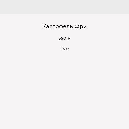
Картофель Фри
350
₽
| 150 г